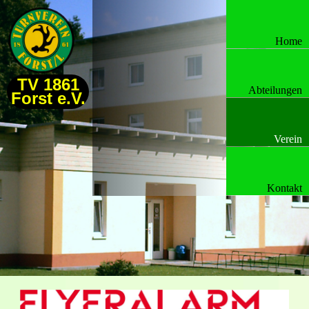
Home
TV 1861
Abteilungen
Forst e.V.
Verein
Kontakt